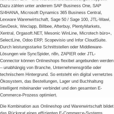
Dazu zählen unter anderem SAP Business One, SAP
S/4HANA, Microsoft Dynamics 365 Business Central,
Lexware Warenwirtschaft, Sage 50 / Sage 100, JTL-Wawi,
SevDesk, Weclapp, Billbee, Afterbuy, PlentyMarkets,
Xentral, Orgasoft.NET, Mesonic WinLine, Microtech büro+,
SelectLine, Odoo ERP, Scopevisio und Infor CloudSuite.
Durch leistungsstarke Schnittstellen oder Middleware-
Lösungen wie SyncSpider, n8n, ZAPIER oder JTL-
Connector können Onlineshops flexibel angebunden werden
– unabhängig von Branche, Unternehmensgröße oder
technischem Hintergrund. So entsteht ein digital vernetztes
Ökosystem, das Bestellungen, Lager und Buchhaltung
intelligent miteinander verbindet und den gesamten E-
Commerce-Prozess optimiert.
Die Kombination aus Onlineshop und Warenwirtschaft bildet
das Rückgrat eines effizienten E-Commerce-Systems.