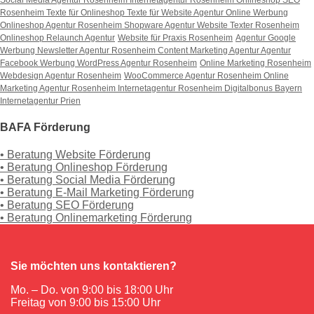
Rosenheim
Texte für Onlineshop
Texte für Website
Agentur Online Werbung
Onlineshop Agentur Rosenheim
Shopware Agentur
Website Texter Rosenheim
Onlineshop Relaunch Agentur
Website für Praxis Rosenheim
Agentur Google
Werbung
Newsletter Agentur Rosenheim
Content Marketing Agentur
Agentur
Facebook Werbung
WordPress Agentur Rosenheim
Online Marketing Rosenheim
Webdesign Agentur Rosenheim
WooCommerce Agentur Rosenheim
Online
Marketing Agentur Rosenheim
Internetagentur Rosenheim
Digitalbonus Bayern
Internetagentur Prien
BAFA Förderung
• Beratung Website Förderung
• Beratung Onlineshop Förderung
• Beratung Social Media Förderung
• Beratung E-Mail Marketing Förderung
• Beratung SEO Förderung
• Beratung Onlinemarketing Förderung
Sie möchten uns kontaktieren?
Mo. – Do. von 9:00 bis 18:00 Uhr
Freitag von 9:00 bis 15:00 Uhr