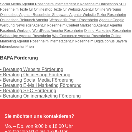
Social Media Agentur Rosenheim
Internetagentur Rosenheim
Onlineshop SEO
Rosenheim
Texte für Onlineshop
Texte für Website
Agentur Online Werbung
Onlineshop Agentur Rosenheim
Shopware Agentur
Website Texter Rosenheim
Onlineshop Relaunch Agentur
Website für Praxis Rosenheim
Agentur Google
Werbung
Newsletter Agentur Rosenheim
Content Marketing Agentur
Agentur
Facebook Werbung
WordPress Agentur Rosenheim
Online Marketing Rosenheim
Webdesign Agentur Rosenheim
WooCommerce Agentur Rosenheim
Online
Marketing Agentur Rosenheim
Internetagentur Rosenheim
Digitalbonus Bayern
Internetagentur Prien
BAFA Förderung
• Beratung Website Förderung
• Beratung Onlineshop Förderung
• Beratung Social Media Förderung
• Beratung E-Mail Marketing Förderung
• Beratung SEO Förderung
• Beratung Onlinemarketing Förderung
Sie möchten uns kontaktieren?
Mo. – Do. von 9:00 bis 18:00 Uhr
Freitag von 9:00 bis 15:00 Uhr