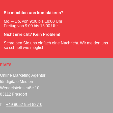
Sie möchten uns kontaktieren?
Mo. – Do. von 9:00 bis 18:00 Uhr
Freitag von 9:00 bis 15:00 Uhr
Nicht erreicht? Kein Problem!
Schreiben Sie uns einfach eine
Nachricht
. Wir melden uns
so schnell wie möglich.
FIVE8
Online Marketing Agentur
für digitale Medien
Wendelsteinstraße 10
83112 Frasdorf
+49 8052-954 827-0