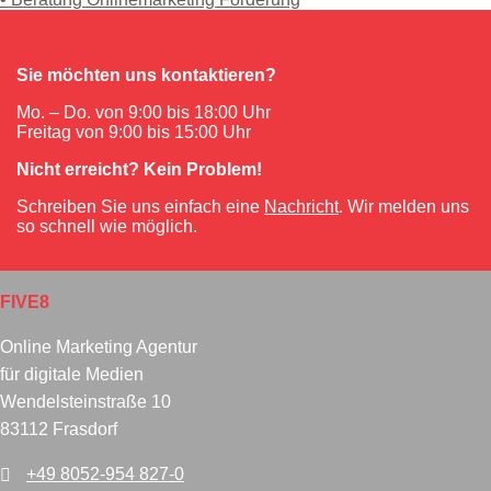
Sie möchten uns kontaktieren?
Mo. – Do. von 9:00 bis 18:00 Uhr
Freitag von 9:00 bis 15:00 Uhr
Nicht erreicht? Kein Problem!
Schreiben Sie uns einfach eine
Nachricht
. Wir melden uns
so schnell wie möglich.
FIVE8
Online Marketing Agentur
für digitale Medien
Wendelsteinstraße 10
83112 Frasdorf
+49 8052-954 827-0