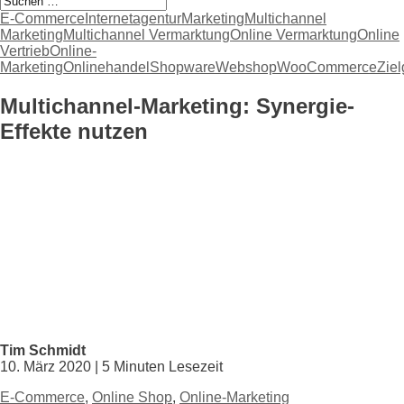
E-Commerce
Internetagentur
Marketing
Multichannel
Marketing
Multichannel Vermarktung
Online Vermarktung
Online
Vertrieb
Online-
Marketing
Onlinehandel
Shopware
Webshop
WooCommerce
Zie
Multichannel-Marketing: Synergie-
Effekte nutzen
Tim Schmidt
10. März 2020 | 5 Minuten Lesezeit
E-Commerce
,
Online Shop
,
Online-Marketing