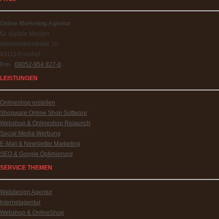
Online Marketing Agentur
für digitale Medien
Wendelsteinstraße 10
83112 Frasdorf
Fon
08052-954 827-0
LEISTUNGEN
Onlineshop erstellen
Shopware Online Shop Software
Webshop & Onlineshop Relaunch
Social Media Werbung
E-Mail & Newsletter Marketing
SEO & Google Optimierung
SERVICE THEMEN
Webdesign Agentur
Internetagentur
Webshop & OnlineShop