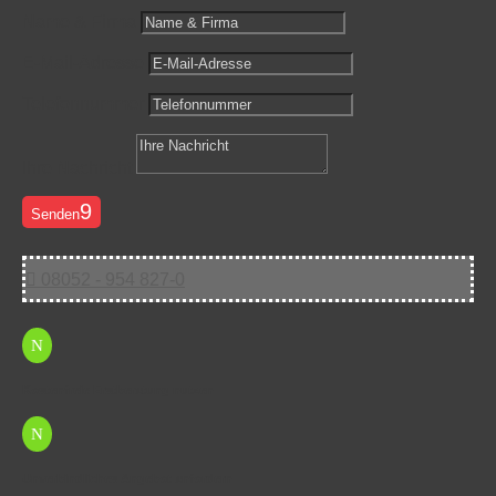
Name & Firma
E-Mail-Adresse
Telefonnummer
Ihre Nachricht
Senden

08052 - 954 827-0
N
Kostenfreie Erstberatung nutzen
N
Unverbindliches Angebot anfordern