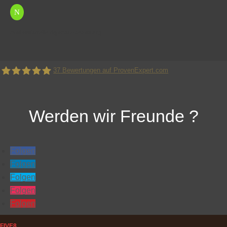
N
Professionelle Agentur-Betreuung
37
Bewertungen auf ProvenExpert.com
FIVE8 - Werbeagentur für digitale Medien und Online
Werden wir Freunde ?
Marketing
Folgen
Folgen
Folgen
Folgen
Folgen
FIVE8