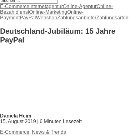
E-Commerce
Internetagentur
Online-Agentur
Online-
Bezahldienst
Online-Marketing
Online-
Payment
PayPal
Webshop
Zahlungsanbieter
Zahlungsarten
Deutschland-Jubiläum: 15 Jahre
PayPal
Daniela Heim
15. August 2019 | 6 Minuten Lesezeit
E-Commerce
,
News & Trends