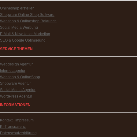
Onlineshop erstellen
Shopware Online Shop Software
Webshop & Onlineshop Relaunch
Social Media Werbung
E-Mail & Newsletter Marketing
SEO & Google Optimierung
SERVICE THEMEN
Webdesign Agentur
Internetagentur
Webshop & OnlineShop
Shopware Agentur
Social Media Agentur
WordPress Agentur
INFORMATIONEN
Kontakt
|
Impressum
KI-Transparenz
Datenschutzerklärung