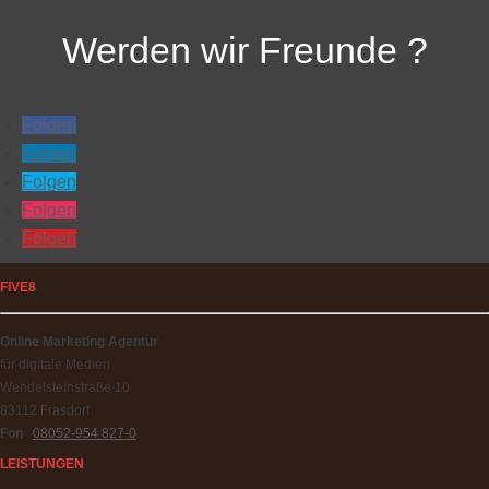
Werden wir Freunde ?
Folgen
Folgen
Folgen
Folgen
Folgen
FIVE8
Online Marketing Agentur
für digitale Medien
Wendelsteinstraße 10
83112 Frasdorf
Fon
08052-954 827-0
LEISTUNGEN