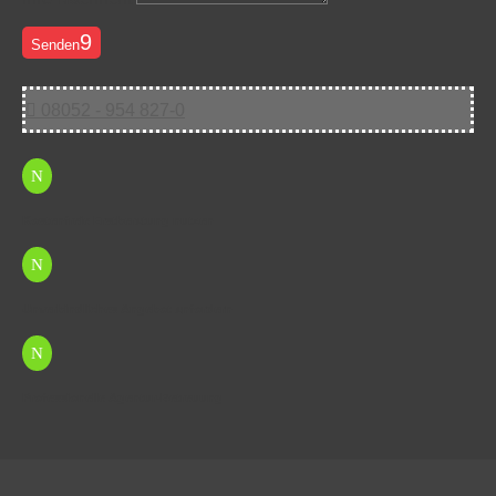
Senden

08052 - 954 827-0
N
Kostenfreie Erstberatung nutzen
N
Unverbindliches Angebot anfordern
N
Professionelle Agentur-Betreuung