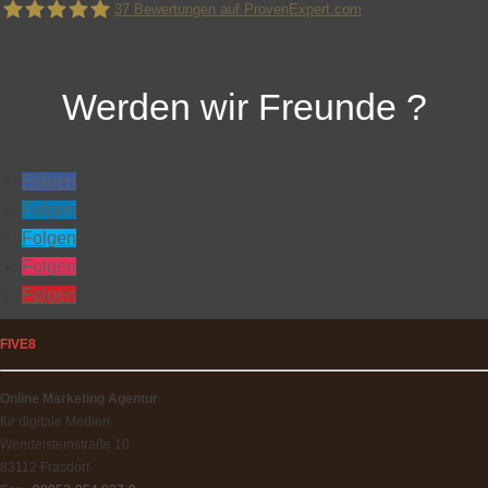
37
Bewertungen auf ProvenExpert.com
FIVE8 - Werbeagentur für digitale Medien und Online
Werden wir Freunde ?
Marketing
Folgen
Folgen
Folgen
Folgen
Folgen
FIVE8
Online Marketing Agentur
für digitale Medien
Wendelsteinstraße 10
83112 Frasdorf