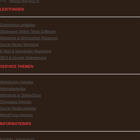
Fon
08052-954 827-0
LEISTUNGEN
Onlineshop erstellen
Shopware Online Shop Software
Webshop & Onlineshop Relaunch
Social Media Werbung
E-Mail & Newsletter Marketing
SEO & Google Optimierung
SERVICE THEMEN
Webdesign Agentur
Internetagentur
Webshop & OnlineShop
Shopware Agentur
Social Media Agentur
WordPress Agentur
INFORMATIONEN
Kontakt
|
Impressum