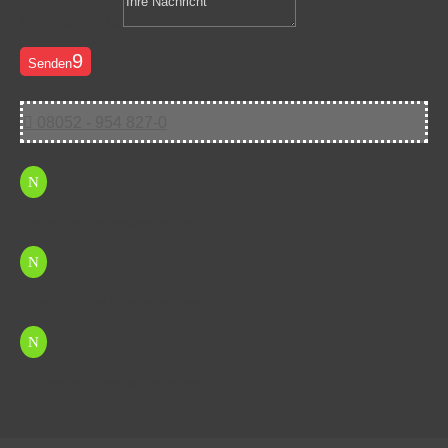
Ihre Nachricht
Senden

08052 - 954 827-0
N
Kostenfreie Erstberatung nutzen
N
Unverbindliches Angebot anfordern
N
Professionelle Agentur-Betreuung